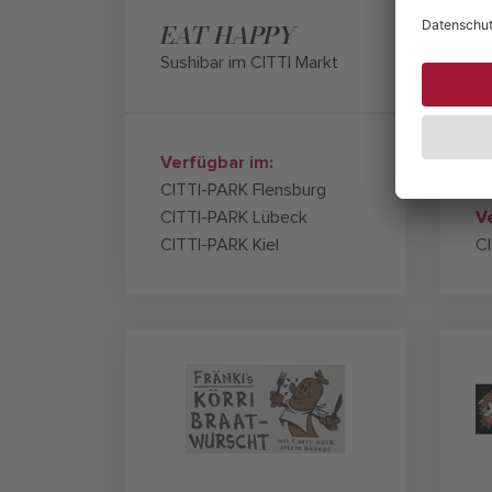
EAT HAPPY
E
Sushibar im CITTI Markt
Ar
Verfügbar im:
CITTI-PARK Flensburg
CITTI-PARK Lübeck
V
CITTI-PARK Kiel
C