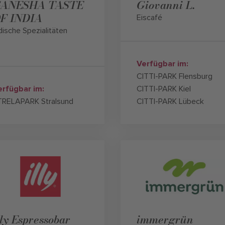
ANESHA TASTE
Giovanni L.
F INDIA
Eiscafé
dische Spezialitäten
Verfügbar im:
CITTI-PARK Flensburg
erfügbar im:
CITTI-PARK Kiel
TRELAPARK Stralsund
CITTI-PARK Lübeck
lly Espressobar
immergrün