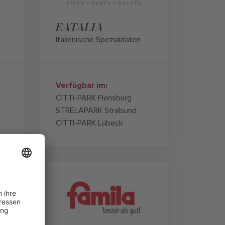
EATALIA
Italienische Spezialitäten
Verfügbar im:
CITTI-PARK Flensburg
STRELAPARK Stralsund
CITTI-PARK Lübeck