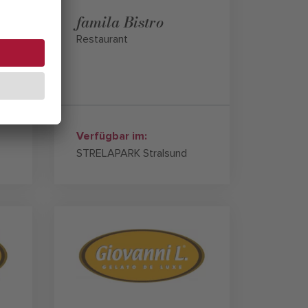
famila Bistro
Restaurant
Verfügbar im:
STRELAPARK Stralsund