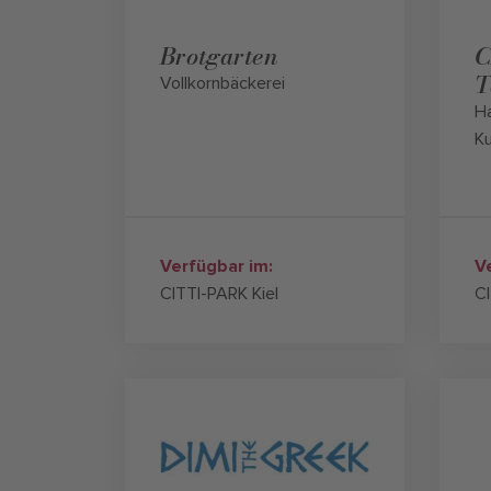
Brotgarten
C
T
Vollkornbäckerei
H
K
Verfügbar im:
V
CITTI-PARK Kiel
CI