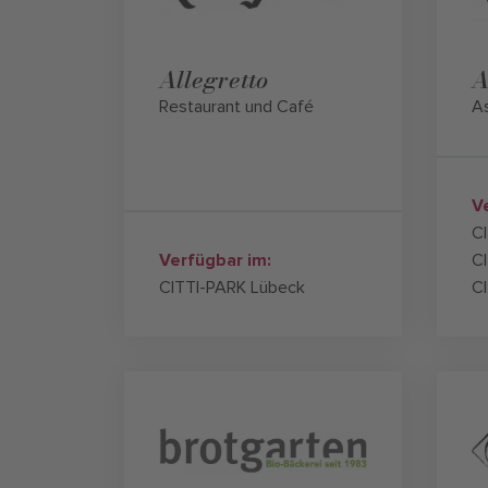
Allegretto
A
Restaurant und Café
As
V
C
Verfügbar im:
CI
CITTI-PARK Lübeck
C