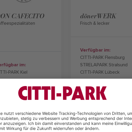
ON CAFECITO
dönerWERK
ffeespezialitäten
Frisch & lecker
Verfügbar im:
CITTI-PARK Flensburg
erfügbar im:
STRELAPARK Stralsund
TTI-PARK Kiel
CITTI-PARK Lübeck