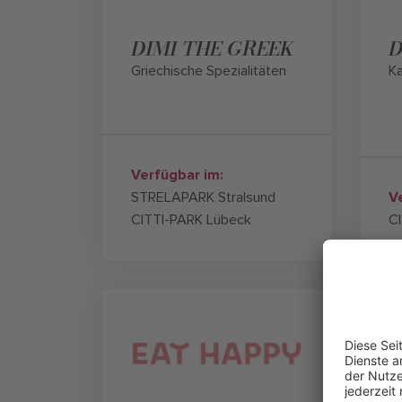
DIMI THE GREEK
D
Griechische Spezialitäten
Ka
Verfügbar im:
STRELAPARK Stralsund
V
CITTI-PARK Lübeck
CI