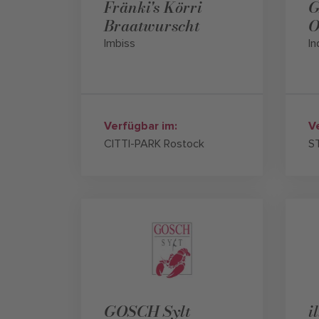
Fränki's Körri
G
Braatwurscht
O
Imbiss
In
Verfügbar im:
V
CITTI-PARK Rostock
S
GOSCH Sylt
i