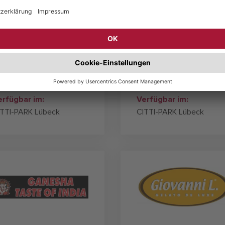
L ARGENTINO
El hamra
gentinische Spezialitäten
Orient grill & falafel
erfügbar im:
Verfügbar im:
ITTI-PARK Lübeck
CITTI-PARK Lübeck